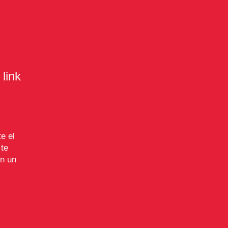
 link
e el
 te
en un