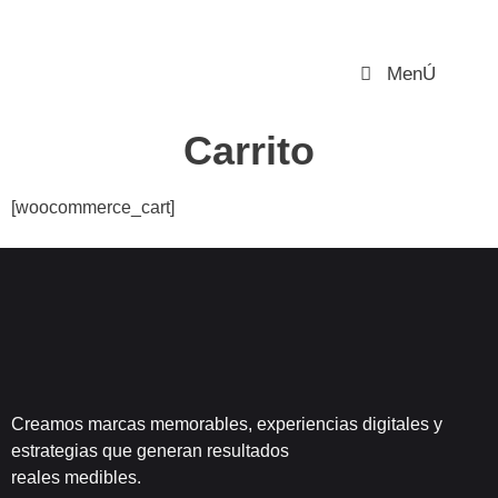
MenÚ
Carrito
[woocommerce_cart]
Creamos marcas memorables, experiencias digitales y
estrategias que generan resultados
reales medibles.