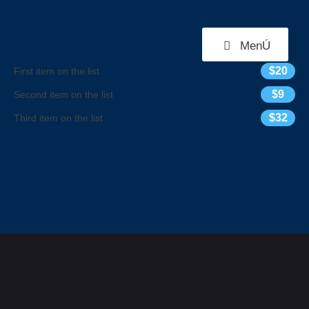
MenÚ
$20
First item on the list
$9
Second item on the list
$32
Third item on the list