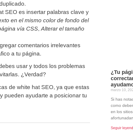
duplicado.
at SEO es insertar palabras clave y
texto en el mismo color de fondo del
a página vía CSS
,
Alterar el tamaño
gregar comentarios irrelevantes
áfico a tu página.
debes usar y todos los problemas
¿Tu pági
vitarlas. ¿Verdad?
correcta
ayudam
cas de white hat SEO, ya que estas
marzo 10, 2
 y pueden ayudarte a posicionar tu
Si has nota
como deber
en los siti
afortunada
Seguir leyen