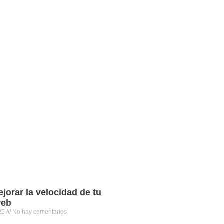
orar la velocidad de tu
web
025
No hay comentarios