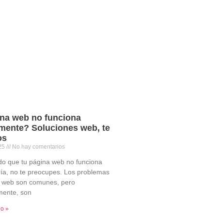
na web no funciona
mente? Soluciones web, te
os
025
No hay comentarios
do que tu página web no funciona
ía, no te preocupes. Los problemas
os web son comunes, pero
mente, son
do »