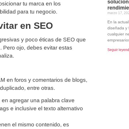
solucion
sicionar tu marca en los
rendimie
bilidad para tu negocio.
marzo 17, 2
En la actua
vitar en SEO
diseñada y f
cualquier n
gresivas y poco éticas de SEO que
empresario
 Pero ojo, debes evitar estas
Seguir leyen
aliza.
 en foros y comentarios de blogs,
duplicado, entre otras.
te en agregar una palabra clave
gs e inclusive el texto alternativo
enen el mismo contenido, es