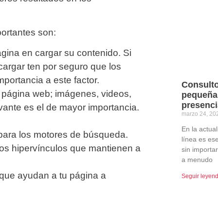
ortantes son:
ágina en cargar su contenido. Si
argar ten por seguro que los
portancia a este factor.
Consult
tu página web; imágenes, videos,
pequeña
presenci
evante es el de mayor importancia.
marzo 24, 2
En la actua
 para los motores de búsqueda.
línea es ese
a los hipervínculos que mantienen a
sin import
a menudo
 que ayudan a tu página a
Seguir leyen