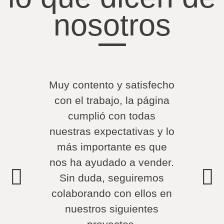
nosotros
Muy contento y satisfecho
Mu
con el trabajo, la página
segu
cumplió con todas
un 
nuestras expectativas y lo
ca
más importante es que
sati
nos ha ayudado a vender.
t
Sin duda, seguiremos
Lo
colaborando con ellos en
nuestros siguientes
Fundad