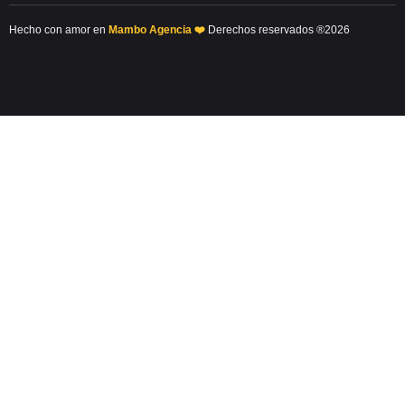
Hecho con amor en
Mambo Agencia ❤️
Derechos reservados ®2026