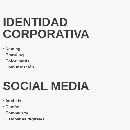
IDENTIDAD
CORPORATIVA
· Naming
· Branding
· Colorimetría
· Comunicación
SOCIAL MEDIA
· Análisis
· Diseño
· Community
· Campañas digitales