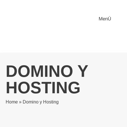
MenÚ
DOMINO Y
HOSTING
Home
»
Domino y Hosting