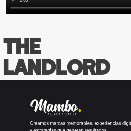
The
Landlord
Creamos marcas memorables, experiencias digit
y estrategias que generan resultados