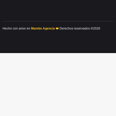
Hecho con amor en
Mambo Agencia ❤️
Derechos reservados ®2026