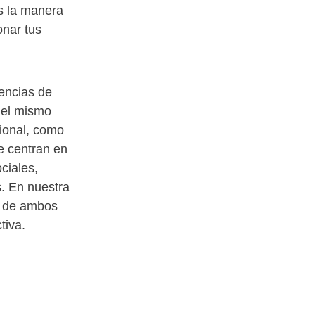
Es la manera
onar tus
encias de
 el mismo
cional, como
e centran en
ciales,
. En nuestra
r de ambos
tiva.