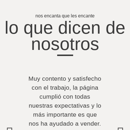
nos encanta que les encante
lo que dicen de
nosotros
Muy contento y satisfecho
Mu
con el trabajo, la página
segu
cumplió con todas
un 
nuestras expectativas y lo
ca
más importante es que
sati
nos ha ayudado a vender.
t