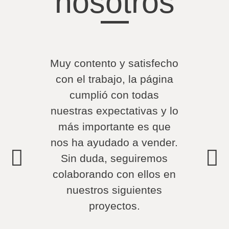
nosotros
Muy contento y satisfecho
Mu
con el trabajo, la página
segu
cumplió con todas
un 
nuestras expectativas y lo
ca
más importante es que
sati
nos ha ayudado a vender.
t
Sin duda, seguiremos
Lo
colaborando con ellos en
nuestros siguientes
Fundad
proyectos.